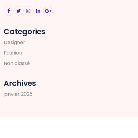
Categories
D
e
s
i
g
n
e
r
F
a
s
h
i
o
n
N
o
n
c
l
a
s
s
é
Archives
j
a
n
v
i
e
r
2
0
2
5
Search
Rechercher :