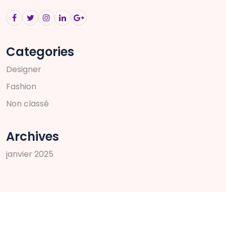
Categories
D
e
s
i
g
n
e
r
F
a
s
h
i
o
n
N
o
n
c
l
a
s
s
é
Archives
j
a
n
v
i
e
r
2
0
2
5
Search
Rechercher :