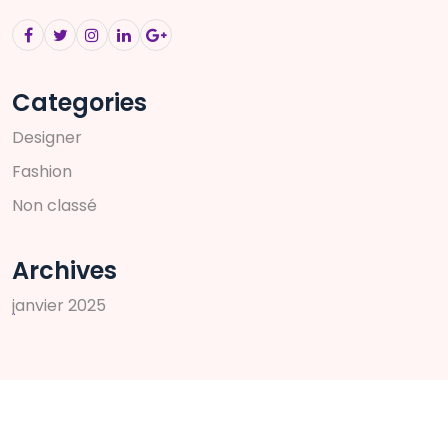
Categories
D
e
s
i
g
n
e
r
F
a
s
h
i
o
n
N
o
n
c
l
a
s
s
é
Archives
j
a
n
v
i
e
r
2
0
2
5
Search
Rechercher :